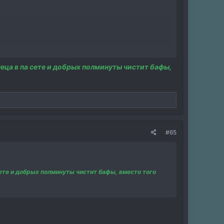
неца в па сете и добрых полминуты чистит бафы,
#65
сете и добрых полминуты чистит бафы, вместо того