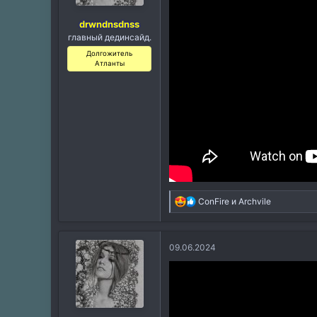
drwndnsdnss
главный дединсайд.
Долгожитель
Атланты
Р
ConFire
и
Archvile
е
а
к
09.06.2024
ц
и
и
: