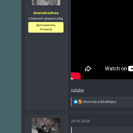
drwndnsdnss
главный дединсайд.
Долгожитель
Атланты
rutube
Р
Archvile
и
Mr.Mraks
е
а
к
24.10.2024
ц
и