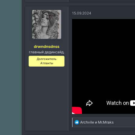
15.09.2024
drwndnsdnss
главный дединсайд.
Долгожитель
Атланты
Р
Archvile
и
Mr.Mraks
е
а