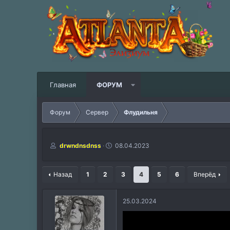
Главная
ФОРУМ
Форум
Сервер
Флудильня
А
Д
drwndnsdnss
08.04.2023
в
а
т
т
о
а
Назад
1
2
3
4
5
6
Вперёд
р
н
т
а
е
ч
25.03.2024
м
а
ы
л
а