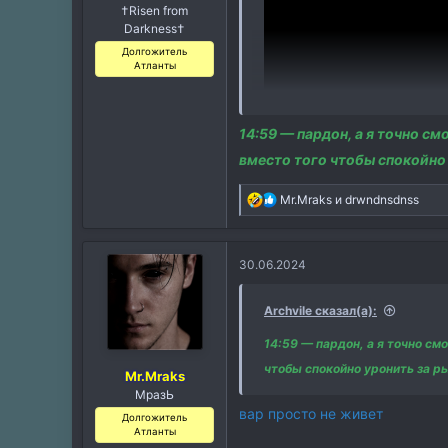
†Risen from
Darkness†
Долгожитель
Атланты
14:59 — пардон, а я точно с
вместо того чтобы спокойно
Р
Mr.Mraks
и
drwndnsdnss
е
а
к
30.06.2024
ц
и
и
Archvile сказал(а):
:
14:59 — пардон, а я точно см
чтобы спокойно уронить за р
Mr.Mraks
МразЬ
вар просто не живет
Долгожитель
Атланты