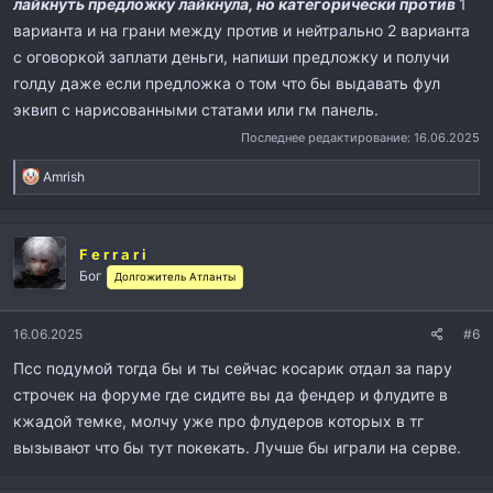
лайкнуть предложку лайкнула, но категорически против
1
варианта и на грани между против и нейтрально 2 варианта
с оговоркой заплати деньги, напиши предложку и получи
голду даже если предложка о том что бы выдавать фул
эквип с нарисованными статами или гм панель.
Последнее редактирование:
16.06.2025
Р
Amrish
е
а
к
F e r r a r i
ц
и
Бог
Долгожитель Атланты
и
:
16.06.2025
#6
Псс подумой тогда бы и ты сейчас косарик отдал за пару
строчек на форуме где сидите вы да фендер и флудите в
кжадой темке, молчу уже про флудеров которых в тг
вызывают что бы тут покекать. Лучше бы играли на серве.