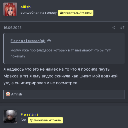
ailish
волшебная на голову
Долгожитель Атланты
16.06.2025
#7
F e r r a r i сказал(а):
молчу уже про флудеров которых в тг вызывают что бы тут
покекать.
я надеюсь что это не намек на то что я просила пнуть
Мракса в тг( я ему видос скинула как шипит мой водяной
уж, а он игнорировал и не посмотрел.
Р
Amrish
е
а
к
F e r r a r i
ц
и
Бог
Долгожитель Атланты
и