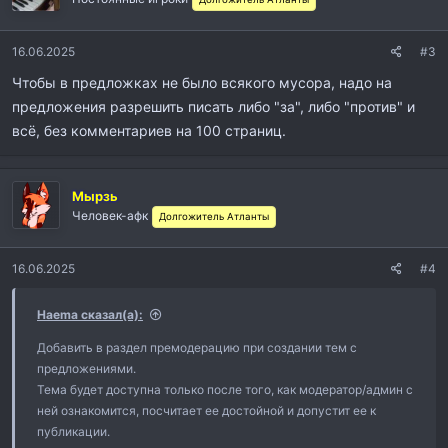
и
:
16.06.2025
#3
Чтобы в предложках не было всякого мусора, надо на
предложения разрешить писать либо "за", либо "против" и
всё, без комментариев на 100 страниц.
Мырзь
Человек-афк
Долгожитель Атланты
16.06.2025
#4
Haema сказал(а):
Добавить в раздел премодерацию при создании тем с
предложениями.
Тема будет доступна только после того, как модератор/админ с
ней ознакомится, посчитает ее достойной и допустит ее к
публикации.