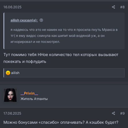
:
16.06.2025
#8
ailish сказал(а):
я надеюсь что это не намек на то что я просила пнуть Мракса в
тг( я ему видос скинула как шипит мой водяной уж, а он
игнорировал и не посмотрел.
Тут помимо тебя ННое количество тел которых вызывают
покекать и пофлудить
Р
ailish
е
а
к
ц
__Рrivin__
и
Житель Атланты
и
:
17.06.2025
#9
Можно бонусами «спасибо» оплачивать? А кэшбек будет?