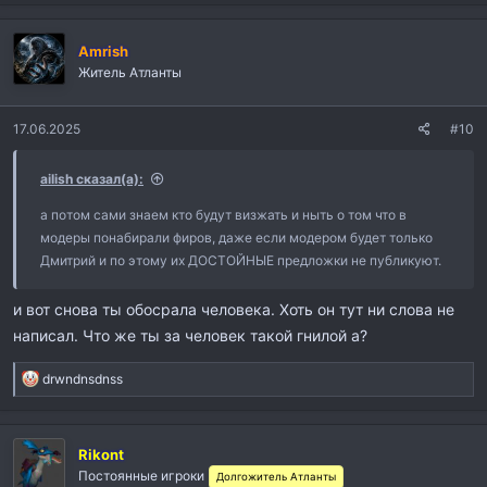
Amrish
Житель Атланты
17.06.2025
#10
ailish сказал(а):
а потом сами знаем кто будут визжать и ныть о том что в
модеры понабирали фиров, даже если модером будет только
Дмитрий и по этому их ДОСТОЙНЫЕ предложки не публикуют.
и вот снова ты обосрала человека. Хоть он тут ни слова не
написал. Что же ты за человек такой гнилой а?
Р
drwndnsdnss
е
а
к
Rikont
ц
и
Постоянные игроки
Долгожитель Атланты