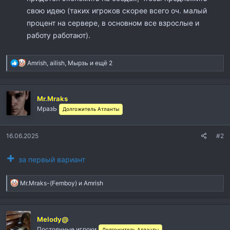
свою идею (таких игроков скорее всего оч. малый
процент на сервере, в основном все взрослые и
работу работают).
Р
Amrish
,
ailish
,
Мырзь
и ещё 2
е
а
к
Mr.Mraks
ц
и
МразЬ
Долгожитель Атланты
и
:
16.06.2025
#2
+
за первый вариант
Р
Mr.Mraks-(Femboy)
и
Amrish
е
а
к
Melody@
ц
и
Постоянные игроки
Долгожитель Атланты