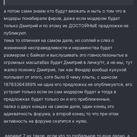
а потом сами знаем кто будут визжать и ныть о том что в
модеры понабирали фиров, даже если модером будет
только Дмитрий и по этому их ДОСТОЙНЫЕ предложки не
публикуют.
тема то отличная на самом деле, но соплей и слез о
жизненной несправедливости и неравенства будет
размером с Байкал и выслушивать это говнослезонытье в
огромных масштабах будет Дмитрий в личку/тг, а не мы, тут
жалко психику Дмитрия, так как Фендер вообще кукухой
поплывет от этого, хотя было б чему плыть, с шансом
16783264369% ни одна его предложка не опубликуется, его
устроит только если он сам модером будет и тогда в
предложках будет только он и его приближенные.
палка о двух концах на самом деле, один конец это
адекватность форума, а второй конец то что при этом
активность на форуме скатится к нулю.
.вариант 2 ну такое, если что то глобальное то еще ладно, а