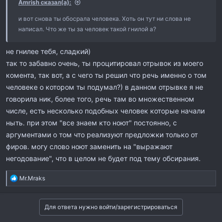
Amrish сказал(а):
и вот снова ты обосрала человека. Хоть он тут ни слова не
написал. Что же ты за человек такой гнилой а?
не гнилее тебя, сладкий)
так то забавно очень, ты процитировал отрывок из моего
комента, так вот, а с чего ты решил что речь именно о том
человеке о котором ты подумал?) в данном отрывке я не
говорила ник, более того, речь там во множественном
числе, есть несколько подобных человек которые начали
ныть. при этом "все знаем кто ноют" постоянно, с
аргументами о том что реализуют предложки только от
фиров. могу слово ноют заменить на "выражают
негодование", что в целом не будет под тему обсирания.
Р
Mr.Mraks
е
а
к
Для ответа нужно войти/зарегистрироваться
ц