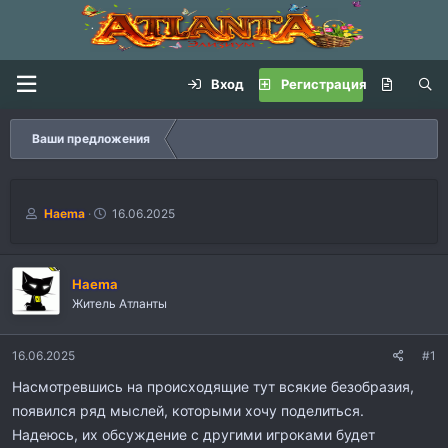
Вход
Регистрация
Ваши предложения
А
Д
Haema
16.06.2025
в
а
т
т
о
а
Haema
р
н
т
а
Житель Атланты
е
ч
м
а
16.06.2025
#1
ы
л
а
Насмотревшись на происходящие тут всякие безобразия,
появился ряд мыслей, которыми хочу поделиться.
Надеюсь, их обсуждение с другими игроками будет