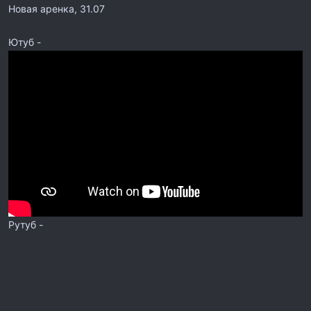
Новая аренка, 31.07
Ютуб -
Рутуб -