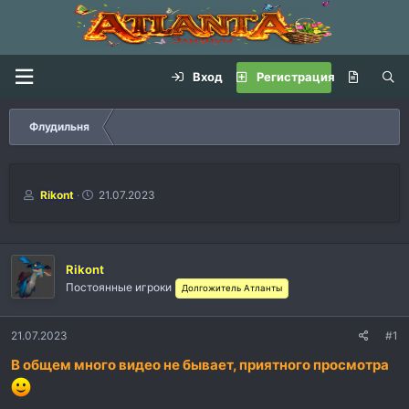
Вход
Регистрация
Флудильня
А
Д
Rikont
21.07.2023
в
а
т
т
о
а
р
н
Rikont
т
а
Постоянные игроки
Долгожитель Атланты
е
ч
м
а
ы
л
21.07.2023
#1
а
В общем много видео не бывает, приятного просмотра