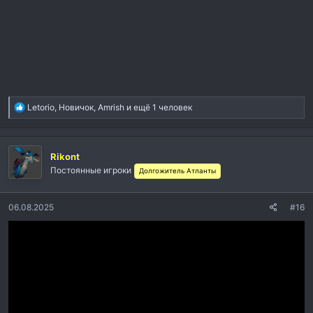
Р
Letorio
,
Новичок
,
Amrish
и ещё 1 человек
е
а
к
Rikont
ц
и
Постоянные игроки
Долгожитель Атланты
и
:
06.08.2025
#16