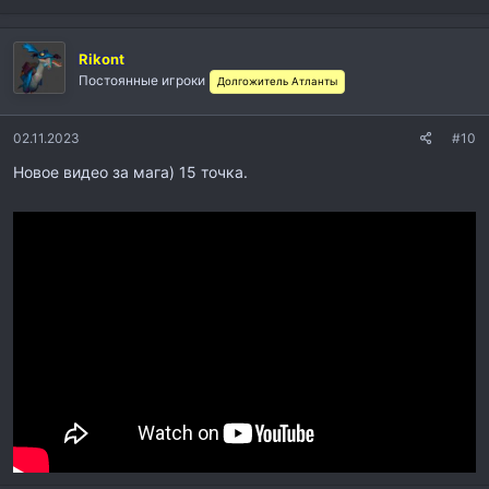
е
а
к
Rikont
ц
и
Постоянные игроки
Долгожитель Атланты
и
:
02.11.2023
#10
Новое видео за мага) 15 точка.