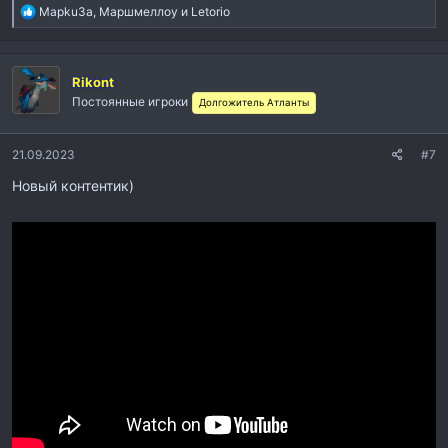
Р
Mapku3a
,
Маршмеллоу
и
Letorio
е
а
к
Rikont
ц
и
Постоянные игроки
Долгожитель Атланты
и
:
21.09.2023
#7
Новый контентик)