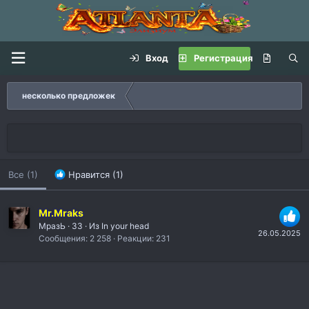
Вход
Регистрация
несколько предложек
Все
(1)
Нравится
(1)
Mr.Mraks
МразЬ
·
33
·
Из
In your head
26.05.2025
Сообщения
2 258
Реакции
231