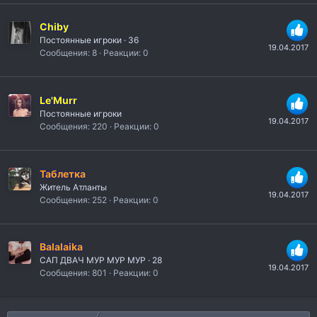
Chiby
Постоянные игроки
·
36
19.04.2017
Сообщения
8
Реакции
0
Le'Murr
Постоянные игроки
19.04.2017
Сообщения
220
Реакции
0
Таблетка
Житель Атланты
19.04.2017
Сообщения
252
Реакции
0
Balalaika
САП ДВАЧ МУР МУР МУР
·
28
19.04.2017
Сообщения
801
Реакции
0