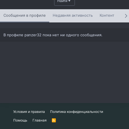
Найти
Сообщения в профиле
Недавняя активность
Контент
Инф
В профиле panzer32 пока нет ни одного сообщения.
Условия и правила
Политика конфиденциальности
Помощь
Главная
R
S
S