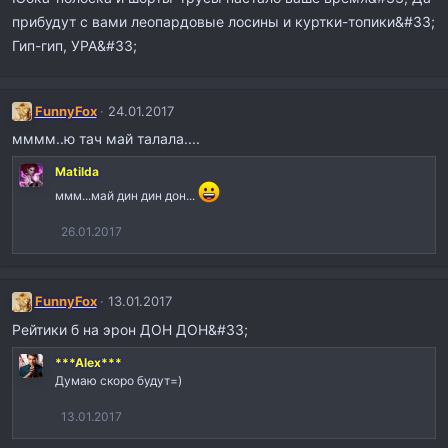
прибудут с вами леопардовые лосины и куртки-топики&#33;
Гип-гип, УРА&#33;
FunnyFox
24.01.2017
мммм..ю тач май талала....
Matilda
ммм...май дин дин дон...
26.01.2017
FunnyFox
13.01.2017
Рейтики б на эрон ДОН ДОН&#33;
***Alex***
Думаю скоро будут=)
13.01.2017