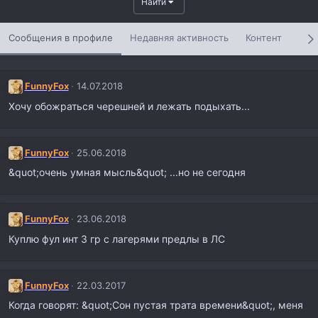
Найти
Сообщения в профиле
Недавняя активность
Контент
Инф
FunnyFox
14.07.2018
Хочу обожраться черешней и лежать подыхать...
FunnyFox
25.06.2018
&quot;очень умная мысль&quot; ...но не сегодня
FunnyFox
23.06.2018
Куплю фул инт 3 гр с лагерями предлы в ЛС
FunnyFox
22.03.2017
Когда говорят: &quot;Сон пустая трата времени&quot;, меня