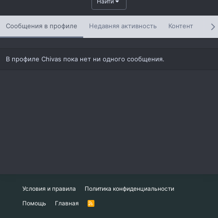
Найти
Сообщения в профиле
Недавняя активность
Контент
Инф
В профиле Chivas пока нет ни одного сообщения.
Условия и правила
Политика конфиденциальности
Помощь
Главная
R
S
S