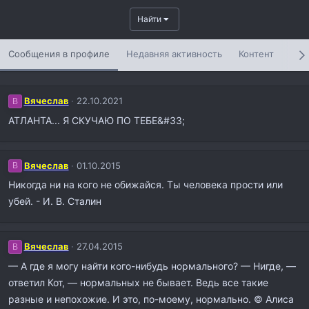
Найти
Сообщения в профиле
Недавняя активность
Контент
Инф
Вячеслав
22.10.2021
В
АТЛАНТА... Я СКУЧАЮ ПО ТЕБЕ&#33;
Вячеслав
01.10.2015
В
Никогда ни на кого не обижайся. Ты человека прости или
убей. - И. В. Сталин
Вячеслав
27.04.2015
В
— А где я могу найти кого-нибудь нормального? — Нигде, —
ответил Кот, — нормальных не бывает. Ведь все такие
разные и непохожие. И это, по-моему, нормально. © Алиса