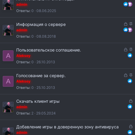
т
п
а
а
admin
о
л
к
к
Ответы
0
08.06.2025
е
р
р
н
ы
е
З
З
о
Информация о сервере
т
п
а
а
admin
о
л
к
к
Ответы
0
08.08.2018
е
р
р
н
ы
е
З
З
о
Пользовательское соглашение.
т
п
A
а
а
Aleksey
о
л
к
к
Ответы
0
26.10.2013
е
р
р
н
ы
е
З
З
о
Голосование за сервер.
т
п
A
а
а
Aleksey
о
л
к
к
Ответы
0
25.10.2013
е
р
р
н
ы
е
З
о
Скачать клиент игры
т
п
а
admin
о
л
к
Ответы
2
29.05.2024
е
р
н
ы
З
о
Добавление игры в доверенную зону антивируса
т
а
admin
о